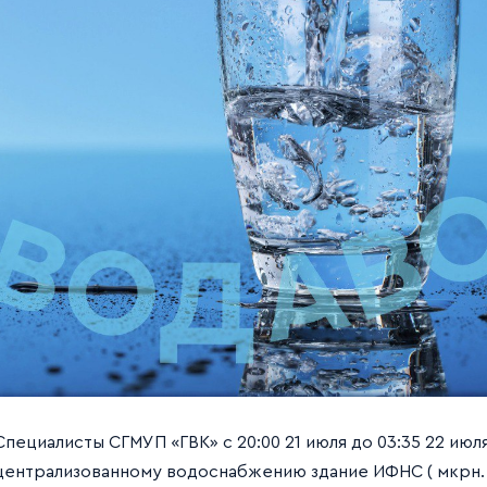
Специалисты СГМУП «ГВК» с 20:00 21 июля до 03:35 22 ию
централизованному водоснабжению здание ИФНС ( мкрн. 27